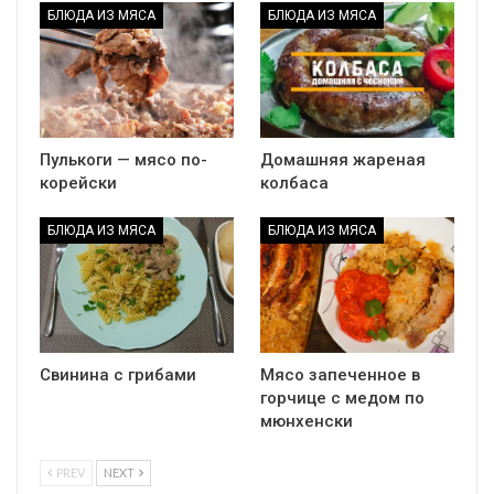
БЛЮДА ИЗ МЯСА
БЛЮДА ИЗ МЯСА
Пулькоги — мясо по-
Домашняя жареная
корейски
колбаса
БЛЮДА ИЗ МЯСА
БЛЮДА ИЗ МЯСА
Свинина с грибами
Мясо запеченное в
горчице с медом по
мюнхенски
PREV
NEXT