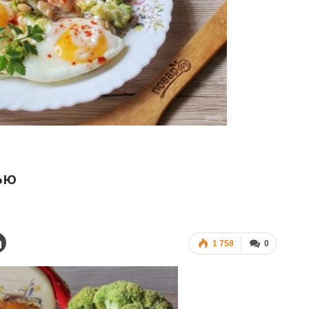
ью
1 758
0