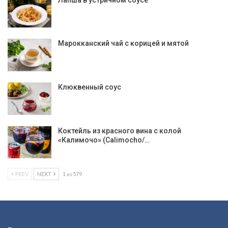
Марокканский чай с корицей и мятой
Клюквенный соус
Коктейль из красного вина с колой
«Калимочо» (Calimocho/…
PREV
NEXT
1 из 579