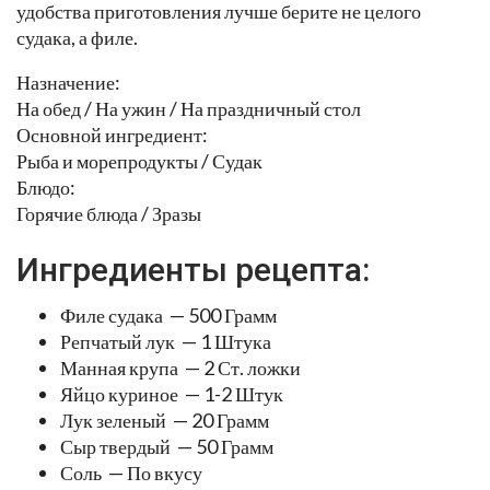
удобства приготовления лучше берите не целого
судака, а филе.
Назначение:
На обед / На ужин / На праздничный стол
Основной ингредиент:
Рыба и морепродукты / Судак
Блюдо:
Горячие блюда / Зразы
Ингредиенты рецепта:
Филе судака — 500 Грамм
Репчатый лук — 1 Штука
Манная крупа — 2 Ст. ложки
Яйцо куриное — 1-2 Штук
Лук зеленый — 20 Грамм
Сыр твердый — 50 Грамм
Соль — По вкусу