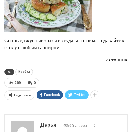
Сочные, вкусные зразы из судака готовы. Подавайте к
столу с любым гарниром.
Источник
На обед
269
0
Поделится
Facebook
Twitter
Дарья
4050 Записей
0