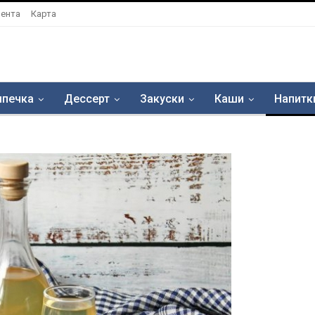
ента
Карта
печка
Дессерт
Закуски
Каши
Напитк