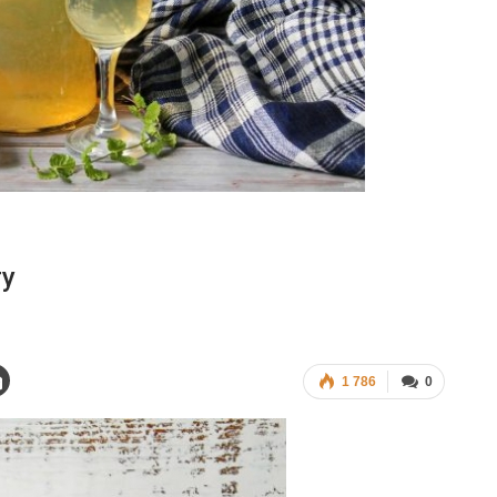
ту
1 786
0