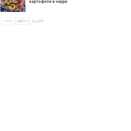
картофеля и черри
PREV
NEXT
1 из 579