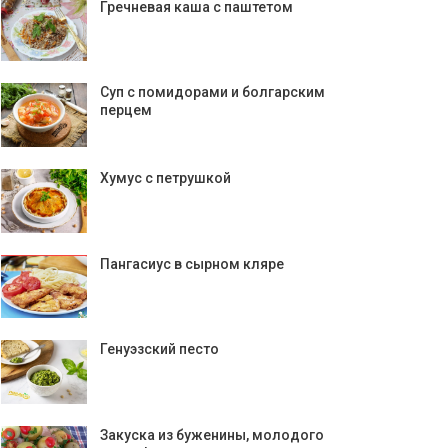
Гречневая каша с паштетом
Суп с помидорами и болгарским
перцем
Хумус с петрушкой
Пангасиус в сырном кляре
Генуэзский песто
Закуска из буженины, молодого