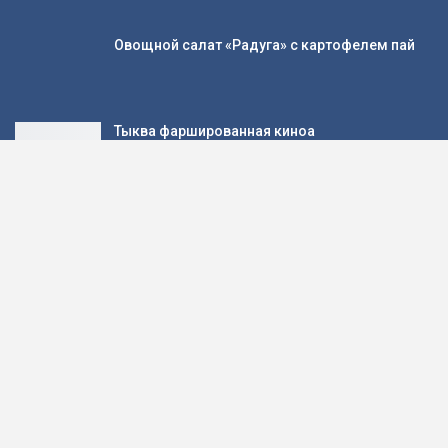
Овощной салат «Радуга» с картофелем пай
Тыква фаршированная киноа
Популярные категории
Второе
396
Выпечка
383
Салаты
337
Заготовки
334