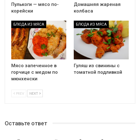
Пулькоги — мясо по-
Домашняя жареная
корейски
колбаса
БЛЮДА ИЗ МЯСА
БЛЮДА ИЗ МЯСА
Мясо запеченное в
Гуляш из свинины с
горчице с медом по
томатной подливкой
мюнхенски
PREV
NEXT
Оставьте ответ