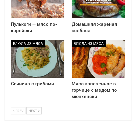
Пулькоги — мясо по-
Домашняя жареная
корейски
колбаса
БЛЮДА ИЗ МЯСА
БЛЮДА ИЗ МЯСА
Свинина с грибами
Мясо запеченное в
горчице с медом по
мюнхенски
PREV
NEXT