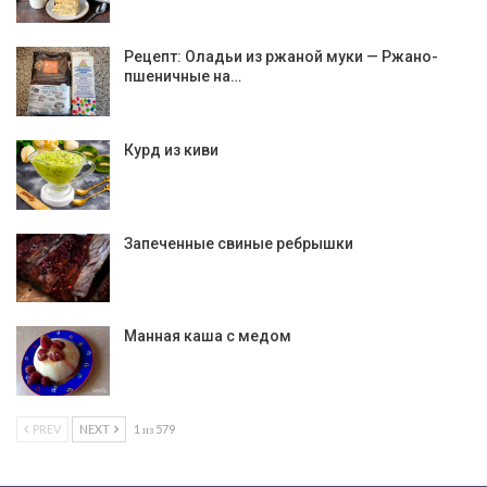
Рецепт: Оладьи из ржаной муки — Ржано-
пшеничные на…
Курд из киви
Запеченные свиные ребрышки
Манная каша с медом
PREV
NEXT
1 из 579