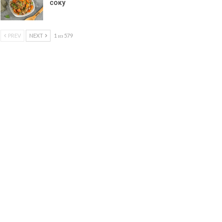
соку
PREV
NEXT
1 из 579