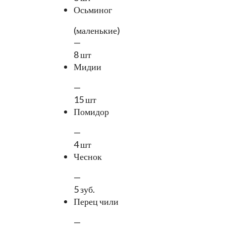
Осьминог
(маленькие)
—
8 шт
Мидии
—
15 шт
Помидор
—
4 шт
Чеснок
—
5 зуб.
Перец чили
—