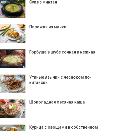
Суп из минтая
Пирожки из манки
Горбуша в шубе сочная и нежная
Утиные язычки с чесноком по-
китайски
Шоколадная овсяная каша
Курица с овощами в собственном