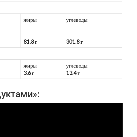
жиры
углеводы
81.8 г
301.8 г
жиры
углеводы
3.6 г
13.4 г
дуктами»: