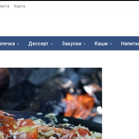
Лента
Карта
печка
Дессерт
Закуски
Каши
Напитк