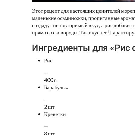
Этот рецепт для настоящих ценителей мореп
маленькие осьминожки, пропитанные аромато
создадут неповторимый вкус, а рис добавит
прямо со сковороды. Так вкуснее! Гарантиру
Ингредиенты для «Рис 
Рис
—
400 г
Барабулька
—
2 шт
Креветки
—
8 шт