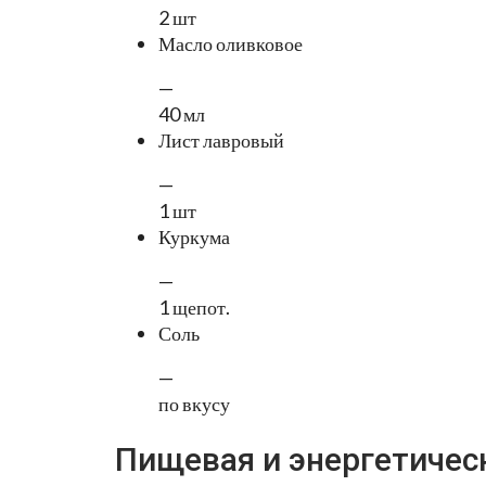
2 шт
Масло оливковое
—
40 мл
Лист лавровый
—
1 шт
Куркума
—
1 щепот.
Соль
—
по вкусу
Пищевая и энергетичес