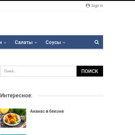
Sign in
и
Салаты
Соусы
Интересное:
Ананас в беконе