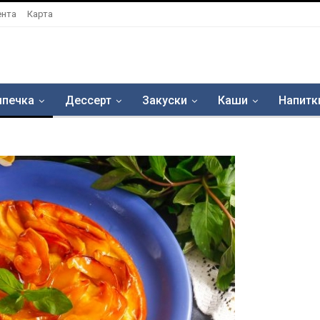
ента
Карта
печка
Дессерт
Закуски
Каши
Напитк