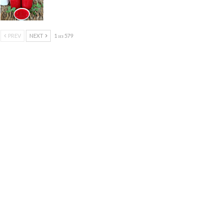
PREV
NEXT
1 из 579