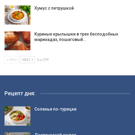
Хумус с петрушкой
Куриные крылышки в трех бесподобных
маринадах, пошаговый…
PREV
NEXT
1 из 579
Рецепт дня:
Соленья по-турецки
Диетический омлет