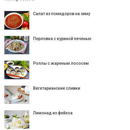
Салат из помидоров на зиму
Перловка с куриной печенью
Роллы с жареным лососем
Вегетарианские сливки
Лимонад из фейхоа