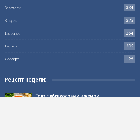
Заготовки
334
Закуски
325
Напитки
264
Первое
205
Дессерт
199
Рецепт недели:
Торт с абрикосовым джемом
Перепелки с яблоками в духовке