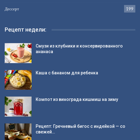
Дессерт
199
Рецепт недели:
Смузи из клубники и консервированного
ананаса
Каша с бананом для ребенка
Компот из винограда кишмиш на зиму
Рецепт: Гречневый бигос с индейкой — со
свежей…