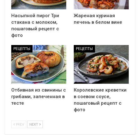
Насыпной пирог Три
Жареная куриная
стакана с молоком,
печень в белом вине
пошаговый рецепт с
фото
РЕЦЕПТЫ
РЕЦЕПТЫ
Отбивная из свинины с
Королевские креветки
грибами, запеченная в
в соевом соусе,
тесте
пошаговый рецепт с
фото
PREV
NEXT