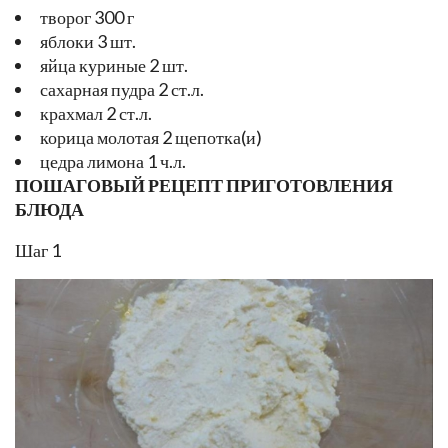
творог 300 г
яблоки 3 шт.
яйца куриные 2 шт.
сахарная пудра 2 ст.л.
крахмал 2 ст.л.
корица молотая 2 щепотка(и)
цедра лимона 1 ч.л.
ПОШАГОВЫЙ РЕЦЕПТ ПРИГОТОВЛЕНИЯ
БЛЮДА
Шаг 1