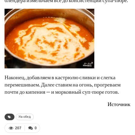
блендера измельчаем все до консистенции супа-пюре.
Наконец, добавляем в кастрюлю сливки и слегка
перемешиваем. Далее ставим на огонь, прогреваем
почти до кипения — и морковный суп-пюре готов.
Источник
На обед
207
0