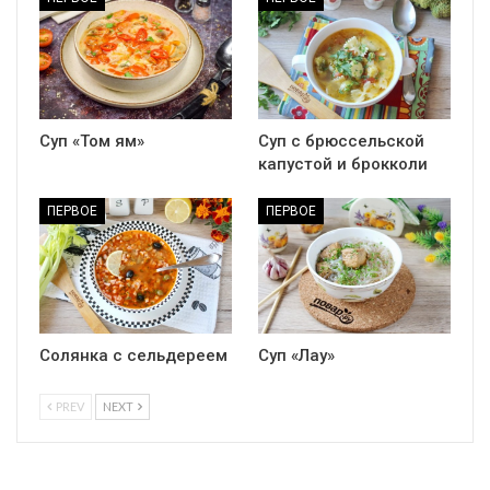
Суп «Том ям»
Суп с брюссельской
капустой и брокколи
ПЕРВОЕ
ПЕРВОЕ
Солянка с сельдереем
Суп «Лау»
PREV
NEXT