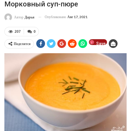
Морковный суп-пюре
Опубликовано
Авг 17, 2021
Автор
Дарья
207
0
Save
Поделится