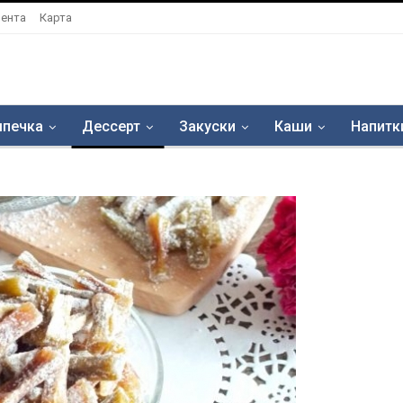
ента
Карта
печка
Дессерт
Закуски
Каши
Напитк