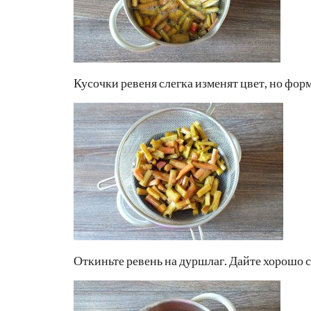
Кусочки ревеня слегка изменят цвет, но фор
Откиньте ревень на дуршлаг. Дайте хорошо с