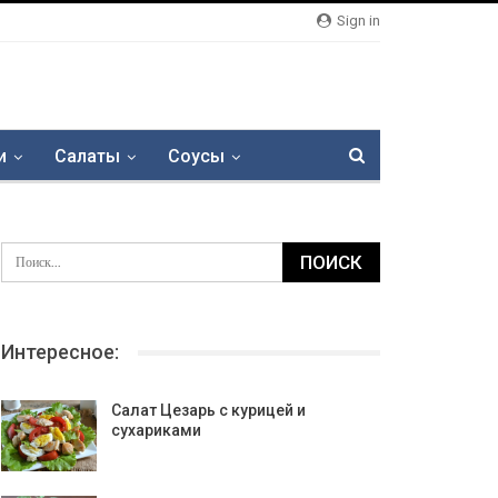
Sign in
и
Салаты
Соусы
Интересное:
Салат Цезарь с курицей и
сухариками