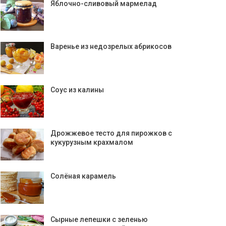
Яблочно-сливовый мармелад
Варенье из недозрелых абрикосов
Соус из калины
Дрожжевое тесто для пирожков с
кукурузным крахмалом
Солёная карамель
Сырные лепешки с зеленью