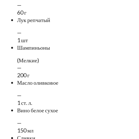
—
60 г
Лук репчатый
—
1 шт
Шампиньоны
(Мелкие)
—
200 г
Масло оливковое
—
1 ст. л.
Вино белое сухое
—
150 мл
Сливки