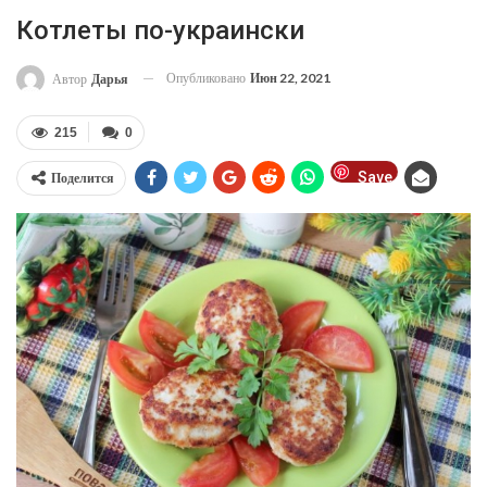
Котлеты по-украински
Опубликовано
Июн 22, 2021
Автор
Дарья
215
0
Save
Поделится