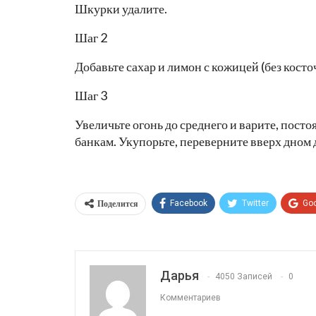
Шкурки удалите.
Шаг 2
Добавьте сахар и лимон с кожицей (без кост
Шаг 3
Увеличьте огонь до среднего и варите, посто
банкам. Укупорьте, переверните вверх дном 
Поделится
Facebook
Twitter
Go
Дарья
4050 Записей
0
Комментариев