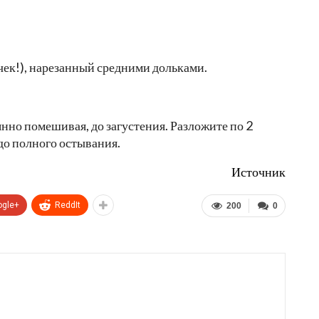
очек!), нарезанный средними дольками.
янно помешивая, до загустения. Разложите по 2
до полного остывания.
Источник
ogle+
ReddIt
200
0