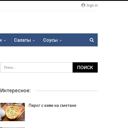
Sign in
и
Салаты
Соусы
Интересное:
Пирог с киви на сметане