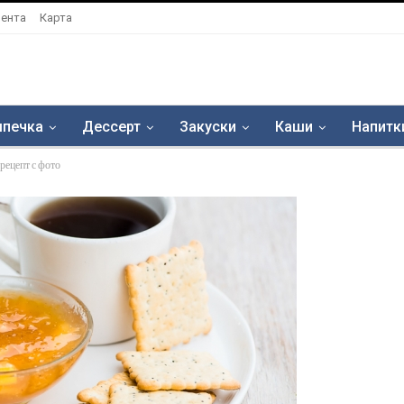
ента
Карта
печка
Дессерт
Закуски
Каши
Напитк
рецепт с фото