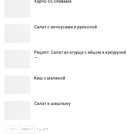
Харчо со сливами
Салат с анчоусами и рукколой
Рецепт: Салат из огурца с яйцом и кукурузой
—…
Киш с малиной
Салат к шашлыку
PREV
NEXT
1 из 579