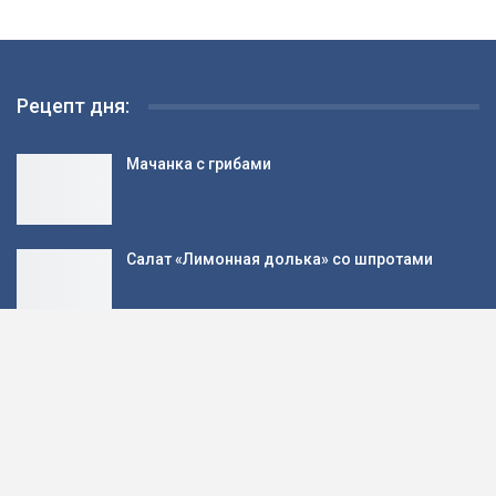
Рецепт дня:
Мачанка с грибами
Салат «Лимонная долька» со шпротами
Болгарский суп
Рисовая каша с персиками