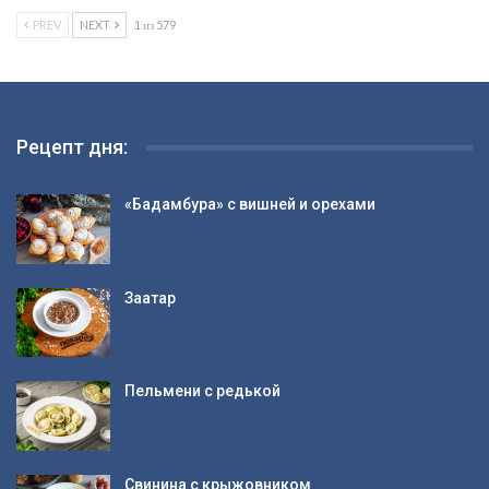
PREV
NEXT
1 из 579
Рецепт дня:
«Бадамбура» с вишней и орехами
Заатар
Пельмени с редькой
Свинина с крыжовником