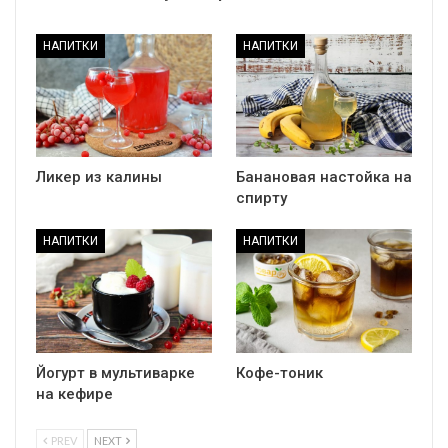
НАПИТКИ
НАПИТКИ
Ликер из калины
Банановая настойка на
спирту
НАПИТКИ
НАПИТКИ
Йогурт в мультиварке
Кофе-тоник
на кефире
PREV
NEXT