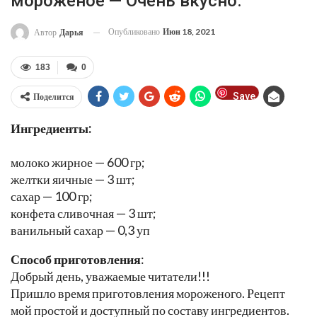
мороженое — Очень вкусно.
Опубликовано
Июн 18, 2021
Автор
Дарья
183
0
Save
Поделится
Ингредиенты:
молоко жирное — 600 гр;
желтки яичные — 3 шт;
сахар — 100 гр;
конфета сливочная — 3 шт;
ванильный сахар — 0,3 уп
Способ приготовления
:
Добрый день, уважаемые читатели!!!
Пришло время приготовления мороженого. Рецепт
мой простой и доступный по составу ингредиентов.