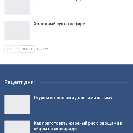
Вкусный маринад для шашлыка из свинины
Кулич с вишней
Медовый торт с вишней
Пшенная каша с яблоком в мультиварке
Аджика с острым перцем