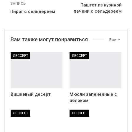
Источник
Для детей
178
0
Поделится
Facebook
Twitter
Дарья
4050 Записей
0
Комментариев
ПРЕДЫДУЩАЯ
СЛЕДУЮЩАЯ ЗАПИСЬ
ЗАПИСЬ
Паштет из куриной
печени с сельдереем
Пирог с сельдереем