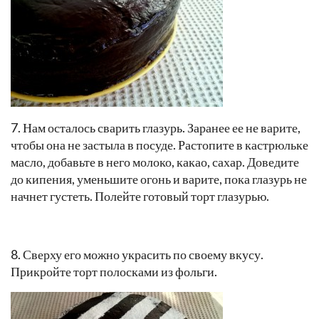
6. Готовые коржи остудите на решетке. Выложите корж
на блюдо, смажьте его обильно кремом, а затем
закройте вторым коржом.
7. Нам осталось сварить глазурь. Заранее ее не варите,
чтобы она не застыла в посуде. Растопите в кастрюльке
масло, добавьте в него молоко, какао, сахар. Доведите
до кипения, уменьшите огонь и варите, пока глазурь не