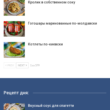
Кролик в собственном соку
Гогошары маринованные по-молдавски
Котлеты по-киевски
PREV
NEXT
1 из 579
Рецепт дня:
Вкусный соус для спагетти