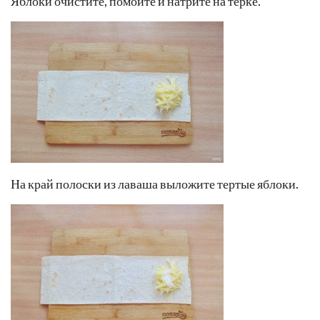
Яблоки очистите, помойте и натрите на терке.
На край полоски из лаваша выложите тертые яблоки.