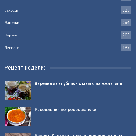
Закуски
325
Напитки
264
Первое
205
Дессерт
199
Рецепт недели:
Варенье из клубники с манго на желатине
Рассольник по-россошански
Рецепт: Кумыс в домашних условиях — из