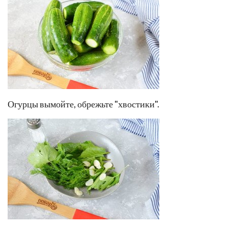
Огурцы вымойте, обрежьте "хвостики".