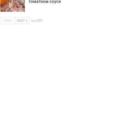
томатном соусе
PREV
NEXT
1 из 579