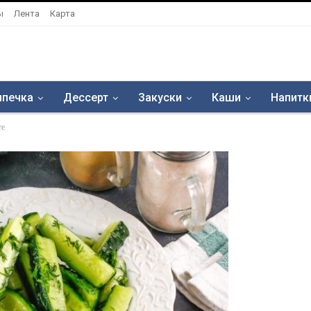
ы
Лента
Карта
печка
Дессерт
Закуски
Каши
Напитк
те