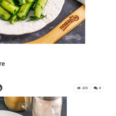
те
223
0