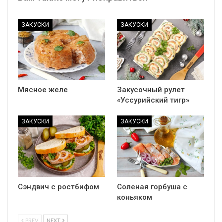
ЗАКУСКИ
ЗАКУСКИ
Мясное желе
Закусочный рулет
«Уссурийский тигр»
ЗАКУСКИ
ЗАКУСКИ
Сэндвич с ростбифом
Соленая горбуша с
коньяком
PREV
NEXT