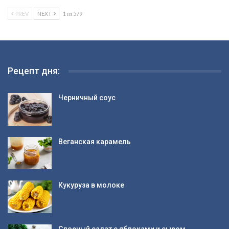
PREV
NEXT
1 из 579
Рецепт дня:
Черничный соус
Веганская карамель
Кукуруза в молоке
Слоеный салат с яблоками и сыром