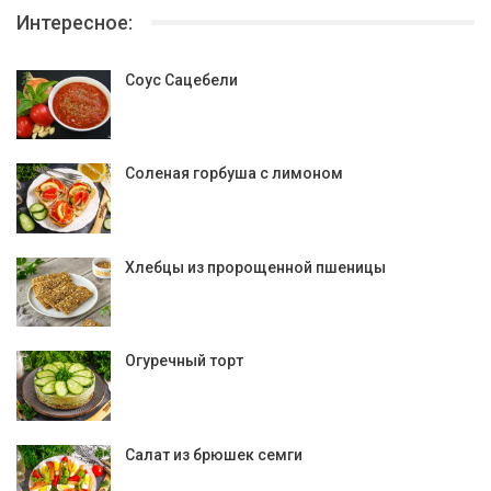
Интересное:
Соус Сацебели
Соленая горбуша с лимоном
Хлебцы из пророщенной пшеницы
Огуречный торт
Салат из брюшек семги