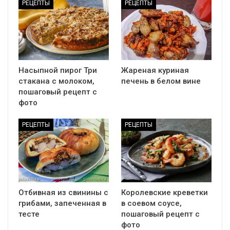
РЕЦЕПТЫ
РЕЦЕПТЫ
Насыпной пирог Три
Жареная куриная
стакана с молоком,
печень в белом вине
пошаговый рецепт с
фото
РЕЦЕПТЫ
РЕЦЕПТЫ
Отбивная из свинины с
Королевские креветки
грибами, запеченная в
в соевом соусе,
тесте
пошаговый рецепт с
фото