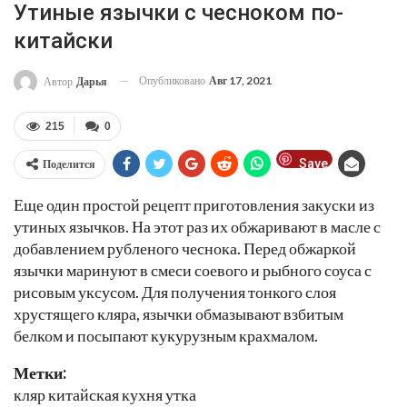
Утиные язычки с чесноком по-
китайски
Опубликовано
Авг 17, 2021
Автор
Дарья
215
0
Save
Поделится
Еще один простой рецепт приготовления закуски из
утиных язычков. На этот раз их обжаривают в масле с
добавлением рубленого чеснока. Перед обжаркой
язычки маринуют в смеси соевого и рыбного соуса с
рисовым уксусом. Для получения тонкого слоя
хрустящего кляра, язычки обмазывают взбитым
белком и посыпают кукурузным крахмалом.
Метки:
кляр китайская кухня утка