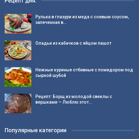
Рецепт дня:
Рулька в глазури из меда с соевым соусом,
запеченная в…
Оладьи из кабачков с яйцом пашот
Нежные куриные отбивные с помидором под
сырной шубой
Рецепт: Борщ из молодой свеклы с
вершками — Люблю этот…
Популярные категории