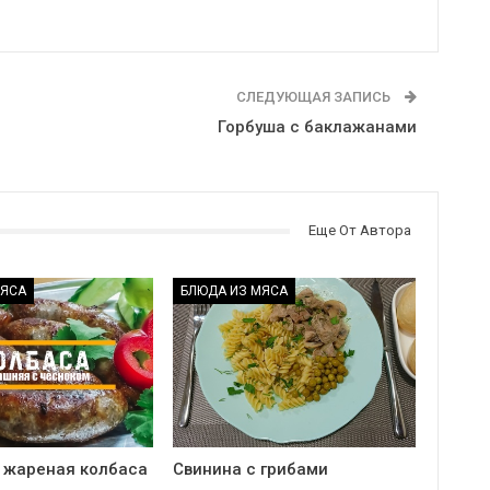
СЛЕДУЮЩАЯ ЗАПИСЬ
Горбуша с баклажанами
Еще От Автора
МЯСА
БЛЮДА ИЗ МЯСА
жареная колбаса
Свинина с грибами