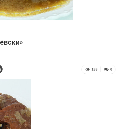
лёвски»
188
0