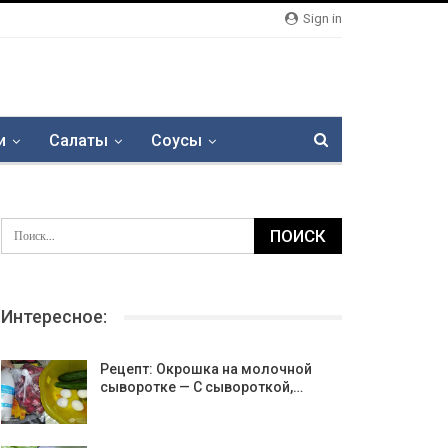
Sign in
и
Салаты
Соусы
Интересное:
Рецепт: Окрошка на молочной
сыворотке — С сывороткой,…