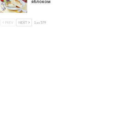
яблоком
PREV
NEXT
1 из 579