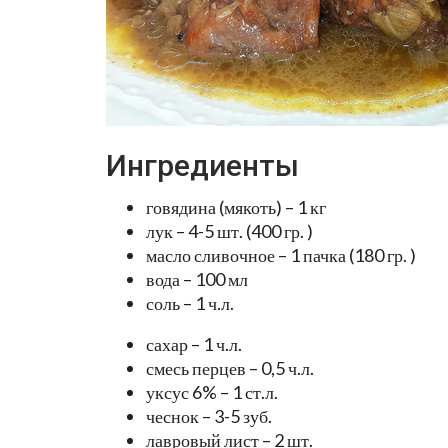
Ингредиенты
говядина (мякоть) – 1 кг
лук – 4-5 шт. (400 гр. )
масло сливочное – 1 пачка (180 гр. )
вода – 100 мл
соль – 1 ч.л.
сахар – 1 ч.л.
смесь перцев – 0,5 ч.л.
уксус 6% – 1 ст.л.
чеснок – 3-5 зуб.
лавровый лист – 2 шт.