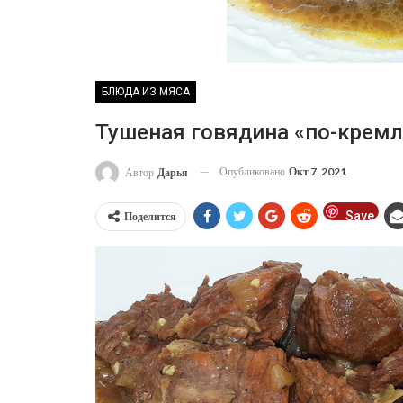
БЛЮДА ИЗ МЯСА
Тушеная говядина «по-крем
Опубликовано
Окт 7, 2021
Автор
Дарья
Save
Поделится