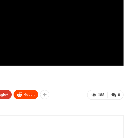
ogle+
ReddIt
188
0