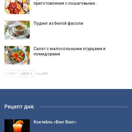
приготовления с пошаговыми…
Пудинг из белой фасоли
Салат с малосольными огурцами и
помидорами
PREV
NEXT
1 из 579
Рецепт дня:
Коктейль «Вэнг Вэнг»