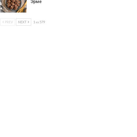
Эрме
PREV
NEXT
1 из 579