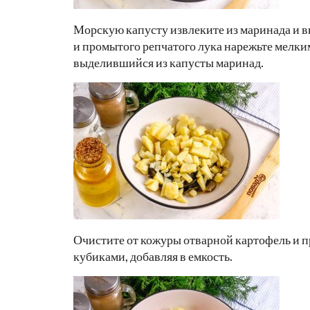
Морскую капусту извлеките из маринада и 
и промытого репчатого лука нарежьте мелким
выделившийся из капусты маринад.
Очистите от кожуры отварной картофель и 
кубиками, добавляя в емкость.