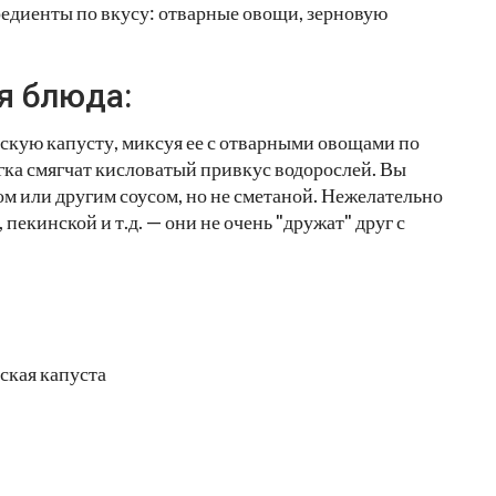
гредиенты по вкусу: отварные овощи, зерновую
я блюда:
кую капусту, миксуя ее с отварными овощами по
егка смягчат кисловатый привкус водорослей. Вы
м или другим соусом, но не сметаной. Нежелательно
пекинской и т.д. — они не очень "дружат" друг с
ская капуста