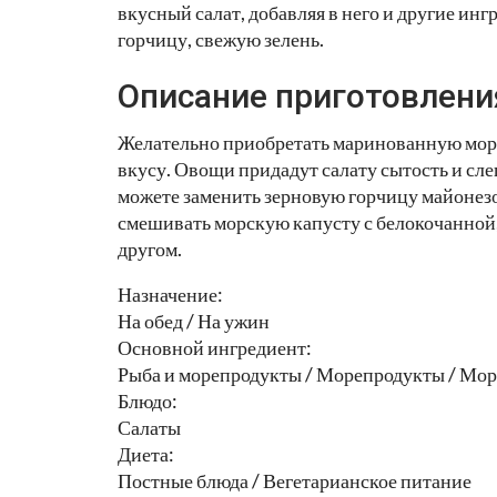
вкусный салат, добавляя в него и другие ин
горчицу, свежую зелень.
Описание приготовлени
Желательно приобретать маринованную морс
вкусу. Овощи придадут салату сытость и сл
можете заменить зерновую горчицу майонезо
смешивать морскую капусту с белокочанной, 
другом.
Назначение:
На обед / На ужин
Основной ингредиент:
Рыба и морепродукты / Морепродукты / Мор
Блюдо:
Салаты
Диета:
Постные блюда / Вегетарианское питание