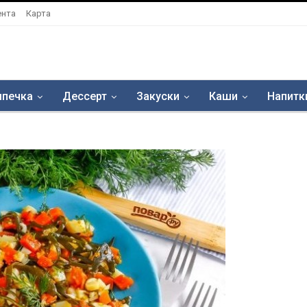
ента
Карта
печка
Дессерт
Закуски
Каши
Напитк