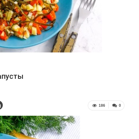
апусты
186
0