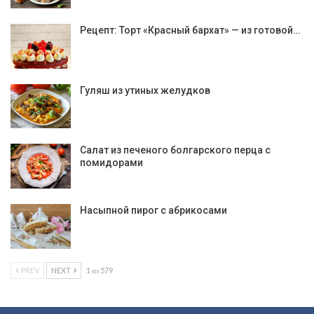
Рецепт: Торт «Красный бархат» — из готовой…
Гуляш из утиных желудков
Салат из печеного болгарского перца с
помидорами
Насыпной пирог с абрикосами
PREV
NEXT
1 из 579