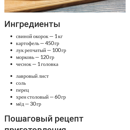
Ингредиенты
свиной окорок — 1 кг
картофель — 450 гр
лук репчатый — 100 гр
морковь — 120 гр
чеснок — 1 головка
лавровый лист
соль
перец
хрен столовый — 60 гр
мёд — 30 гр
Пошаговый рецепт
приготовления