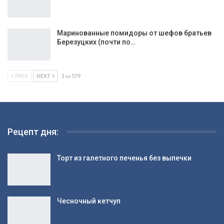
Маринованные помидоры от шефов братьев
Березуцких (почти по…
PREV
NEXT
1 из 579
Рецепт дня:
Торт из галетного печенья без выпечки
Чесночный кетчуп