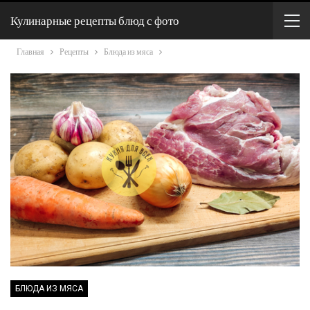
Кулинарные рецепты блюд с фото
Главная
Рецепты
Блюда из мяса
БЛЮДА ИЗ МЯСА