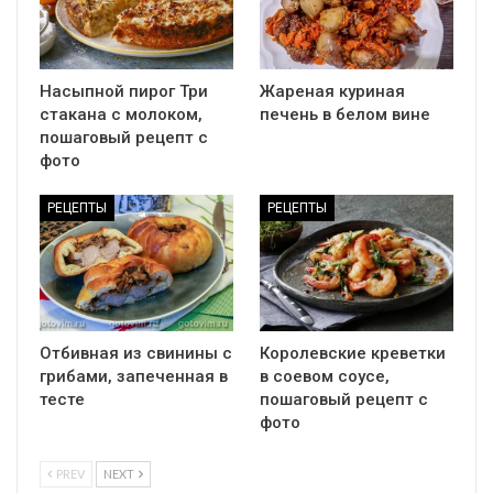
Насыпной пирог Три
Жареная куриная
стакана с молоком,
печень в белом вине
пошаговый рецепт с
фото
РЕЦЕПТЫ
РЕЦЕПТЫ
Отбивная из свинины с
Королевские креветки
грибами, запеченная в
в соевом соусе,
тесте
пошаговый рецепт с
фото
PREV
NEXT