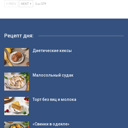
PREV
NEXT
1 из 579
Рецепт дня:
Диетические кексы
Малосольный судак
Торт без яиц и молока
«Свинки в одеяле»