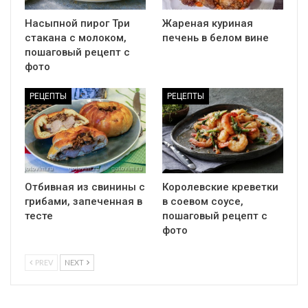
Насыпной пирог Три
Жареная куриная
стакана с молоком,
печень в белом вине
пошаговый рецепт с
фото
РЕЦЕПТЫ
РЕЦЕПТЫ
Отбивная из свинины с
Королевские креветки
грибами, запеченная в
в соевом соусе,
тесте
пошаговый рецепт с
фото
PREV
NEXT