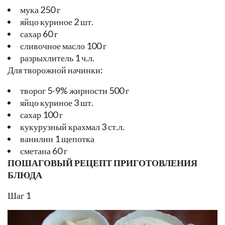
мука 250 г
яйцо куриное 2 шт.
сахар 60 г
сливочное масло 100 г
разрыхлитель 1 ч.л.
Для творожной начинки:
творог 5-9% жирности 500 г
яйцо куриное 3 шт.
сахар 100 г
кукурузный крахмал 3 ст.л.
ванилин 1 щепотка
сметана 60 г
ПОШАГОВЫЙ РЕЦЕПТ ПРИГОТОВЛЕНИЯ
БЛЮДА
Шаг 1