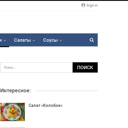
Sign in
и
Салаты
Соусы
Интересное:
Салат «Колобок»