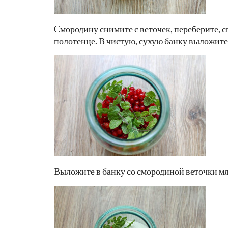
Смородину снимите с веточек, переберите, 
полотенце. В чистую, сухую банку выложите
Выложите в банку со смородиной веточки мя