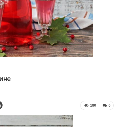
ине
180
0