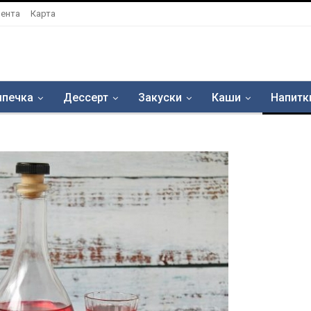
ента
Карта
печка
Дессерт
Закуски
Каши
Напитк