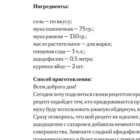
Ингредиенты:
соль — по вкусу;
мука пшеничная — 75 гр.;
мука ржаная — 150 гр.;
масло растительное — для жарки;
пищевая сода — 1 ч.л.;
ацидофилин — 0,5 литра;
куриное яйцо — 2 шт.
Способ приготовления
:
Всем доброго дня!
Сегодня хочу поделиться своим рецептом пр
рецепт подойдет тем, кто придерживается прав
муку буду использовать ржаную обдирную, в
Сразу оговорюсь, что мой рецепт не идеален д
ацидоцилин с сахаром и добавила немного п
совершенства. Замените сладкий афидофили
пшеничную муку и будет идеально с точки зр