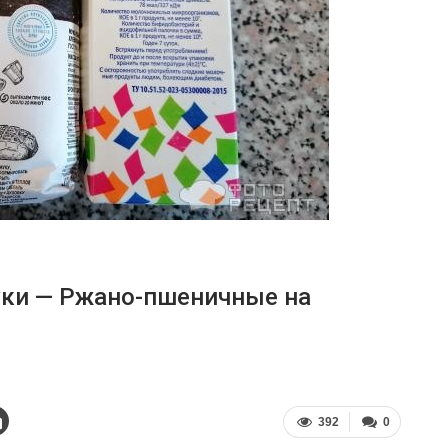
уки — Ржано-пшеничные на
392
0