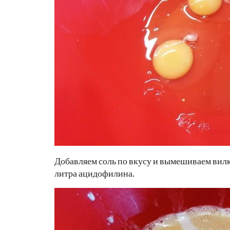
Добавляем соль по вкусу и вымешиваем вилк
литра ацидофилина.