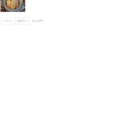
PREV
NEXT
1 из 579