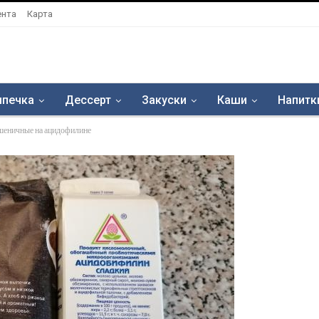
ента
Карта
печка
Дессерт
Закуски
Каши
Напитк
пшеничные на ацидофилине