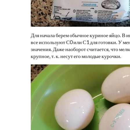
Для начала берем обычное куриное яйцо. В инг
все используют С0 или С1 для готовки. У мен
значения. Даже наоборот считается, что мел
крупное, т. к. несут его молодые курочки.