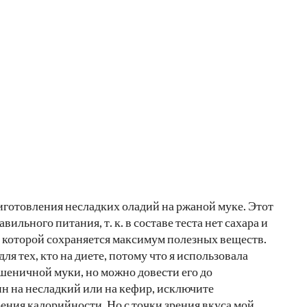
иготовления несладких оладий на ржаной муке. Этот
ильного питания, т. к. в составе теста нет сахара и
 которой сохраняется максимум полезных веществ.
ля тех, кто на диете, потому что я использовала
шеничной муки, но можно довести его до
н на несладкий или на кефир, исключите
ения калорийности. Но с точки зрения вкуса мой