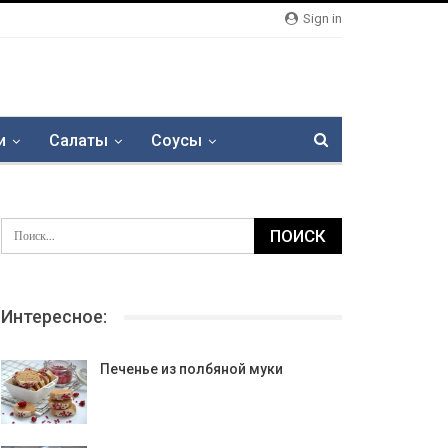
Sign in
и
Салаты
Соусы
Интересное:
Печенье из полбяной муки