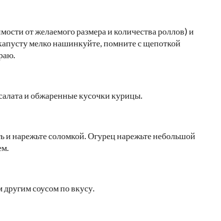
имости от желаемого размера и количества роллов) и
капусту мелко нашинкуйте, помните с щепоткой
раю.
салата и обжаренные кусочки курицы.
ть и нарежьте соломкой. Огурец нарежьте небольшой
ем.
 другим соусом по вкусу.