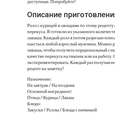
доступные. Попробуйте!
Описание приготовлени
Ролл с курицей и овощами по этому рецепту
перекуса. Я готовлю из указанного количест
лаваша. Каждый ролл я потом разрезаю попо
наесться любой взрослый мужчина. Можно р
лаваша, чтобы получить порциональный сэндв
качестве перекуса на пикник или на работу. 
экспериментировать. Каждый раз получая н
рецепт на заметку!
Назначение:
На завтрак / На полдник
Основной ингредиент:
Птица / Курица / Лаваш
Блюдо:
Закуски / Роллы / Блюда с начинкой