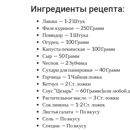
Ингредиенты рецепта:
Лаваш — 1-2 Штук
Филе куриное — 250 Грамм
Помидор — 1 Штука
Огурец — 100 Грамм
Капуста пекинская — 100 Грамм
Сыр — 50 Грамм
Чеснок — 2 Зубчика
Сухари для панировки — 40 Грамм
Горчица — 1 Чайная ложка
Кетчуп — 2 Ст. ложки
Соус "Цезарь" — 60 Грамм (или любой д
Растительное масло — 3 Ст. ложки
Сок лимона — 1-2 Ст. ложек
Листья салата — По вкусу
Соль — По вкусу
Специи — По вкусу