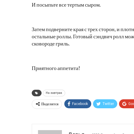
И посыпьте все тертым сыром.
Затем подверните края с трех сторон, и пло
остальные роллы. Готовый сэндвич ролл можн
сковороде гриль.
Приятного аппетита!
На завтрак
Поделится
Facebook
Twitter
Go