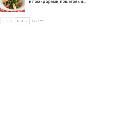
и помидорами, пошаговый…
PREV
NEXT
1 из 579