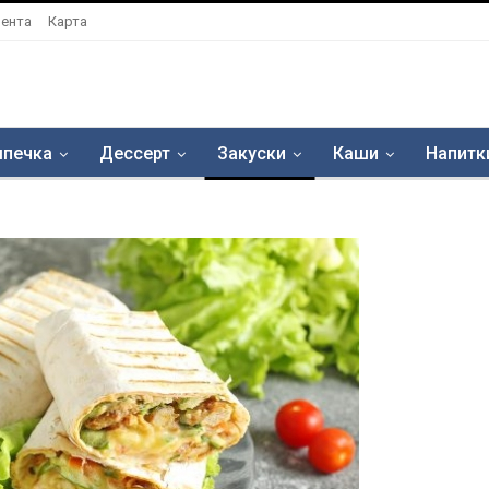
ента
Карта
печка
Дессерт
Закуски
Каши
Напитк