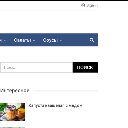
Sign in
и
Салаты
Соусы
Интересное:
Капуста квашеная с медом