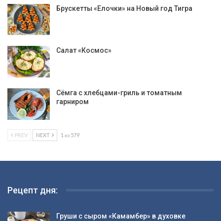
Брускетты «Елочки» на Новый год Тигра
Салат «Космос»
Сёмга с хлебцами-гриль и томатным
гарниром
PREV
NEXT
1 из 579
Рецепт дня:
Груши с сыром «Камамбер» в духовке