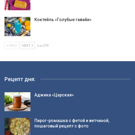
Коктейль «Голубые гавайи»
PREV
NEXT
1 из 579
Рецепт дня:
Аджика «Царская»
Пирог-ромашка с фетой и ветчиной,
пошаговый рецепт с фото