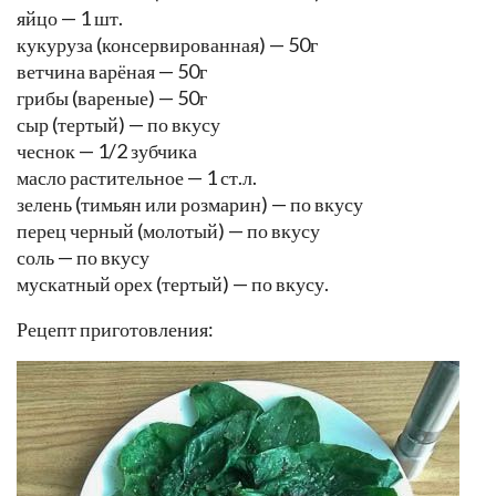
яйцо — 1 шт.
кукуруза (консервированная) — 50г
ветчина варёная — 50г
грибы (вареные) — 50г
сыр (тертый) — по вкусу
чеснок — 1/2 зубчика
масло растительное — 1 ст.л.
зелень (тимьян или розмарин) — по вкусу
перец черный (молотый) — по вкусу
соль — по вкусу
мускатный орех (тертый) — по вкусу.
Рецепт приготовления: