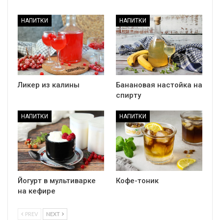
НАПИТКИ
НАПИТКИ
Ликер из калины
Банановая настойка на
спирту
НАПИТКИ
НАПИТКИ
Йогурт в мультиварке
Кофе-тоник
на кефире
PREV
NEXT