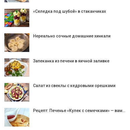
«Селедка под шубой» в стаканчиках
Нереально сочные домашние хинкали
Запеканка из печени в яичной заливке
Салат из свеклы с кедровыми орешками
Рецепт: Печенье «Кулек с семечками» — вам…