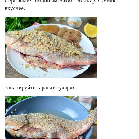
Сбрызните лимонным соком — так карась станет
вкуснее.
Запанируйте карася в сухарях.