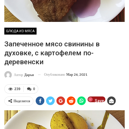
БЛЮДА ИЗ МЯСА
Запеченное мясо свинины в
духовке, с картофелем по-
деревенски
Опубликовано
Мар 26, 2021
Автор
Дарья
239
0
Save
Поделится