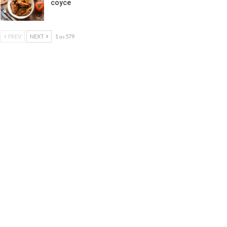
соусе
PREV
NEXT
1 из 579