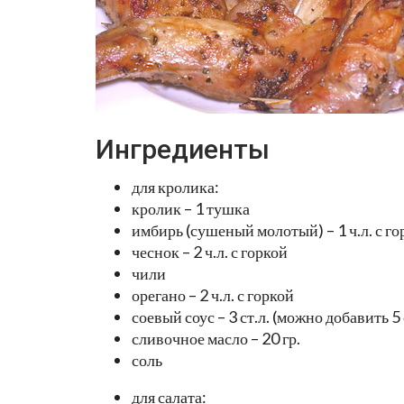
Ингредиенты
для кролика:
кролик – 1 тушка
имбирь (сушеный молотый) – 1 ч.л. с го
чеснок – 2 ч.л. с горкой
чили
орегано – 2 ч.л. с горкой
соевый соус – 3 ст.л. (можно добавить 5 с
сливочное масло – 20 гр.
соль
для салата: