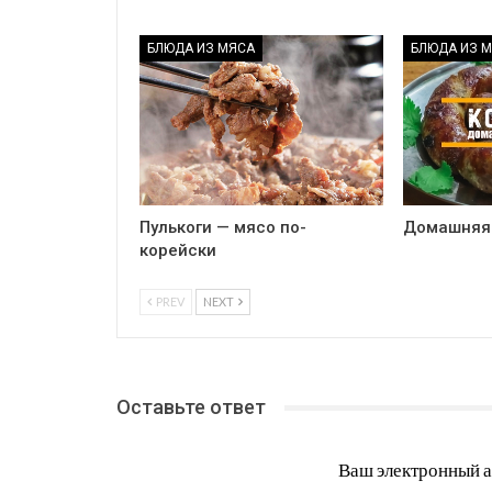
БЛЮДА ИЗ МЯСА
БЛЮДА ИЗ 
Пулькоги — мясо по-
Домашняя 
корейски
PREV
NEXT
Оставьте ответ
Ваш электронный а