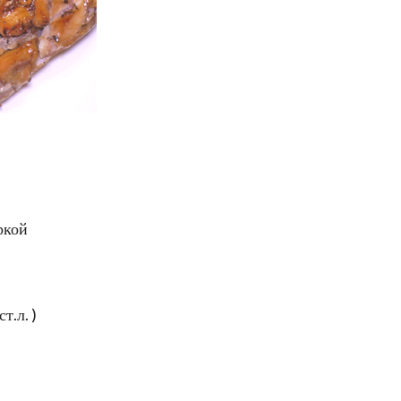
ркой
т.л. )