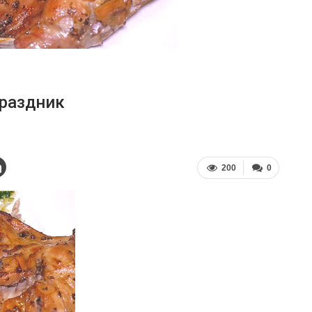
праздник
200
0