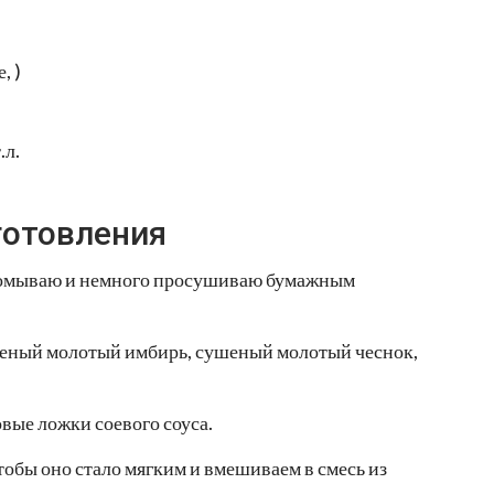
, )
.л.
готовления
промываю и немного просушиваю бумажным
шеный молотый имбирь, сушеный молотый чеснок,
овые ложки соевого соуса.
чтобы оно стало мягким и вмешиваем в смесь из