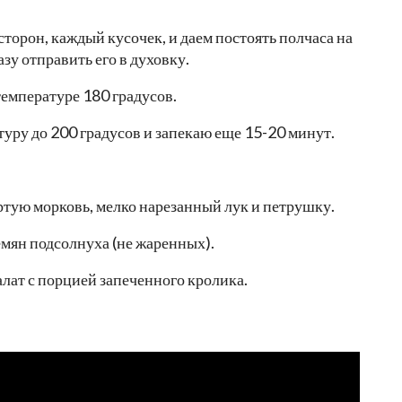
сторон, каждый кусочек, и даем постоять полчаса на
зу отправить его в духовку.
температуре 180 градусов.
ру до 200 градусов и запекаю еще 15-20 минут.
ртую морковь, мелко нарезанный лук и петрушку.
емян подсолнуха (не жаренных).
лат с порцией запеченного кролика.