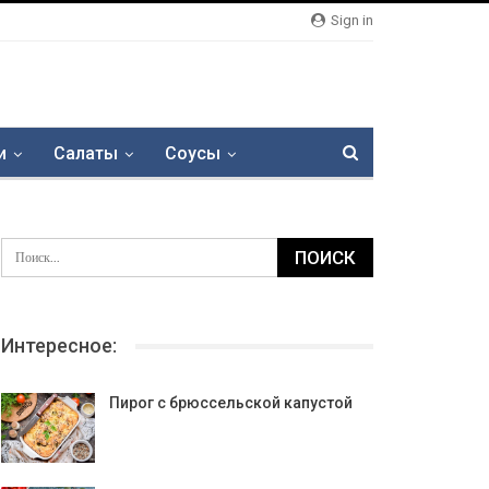
Sign in
и
Салаты
Соусы
Интересное:
Пирог с брюссельской капустой