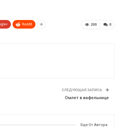
ogle+
ReddIt
200
0
СЛЕДУЮЩАЯ ЗАПИСЬ
Омлет в вафельнице
Еще От Автора