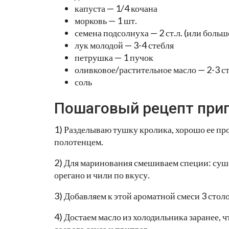
капуста — 1/4 кочана
морковь — 1 шт.
семена подсолнуха — 2 ст.л. (или больше
лук молодой — 3-4 стебля
петрушка — 1 пучок
оливковое/растительное масло — 2-3 ст
соль
Пошаговый рецепт при
1) Разделываю тушку кролика, хорошо ее 
полотенцем.
2) Для маринования смешиваем специи: су
орегано и чили по вкусу.
3) Добавляем к этой ароматной смеси 3 стол
4) Достаем масло из холодильника заранее, 
соевого соуса и приправ.