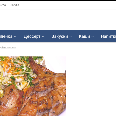
ента
Карта
печка
Дессерт
Закуски
Каши
Напитк
бой праздник