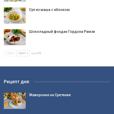
Суп из маша с яблоком
Шоколадный фондан Гордона Рамзи
PREV
NEXT
1 из 579
Рецепт дня:
Жаворонки на Сретение