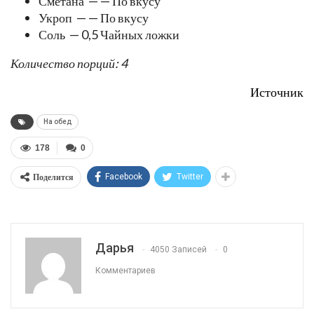
Сметана — — По вкусу
Укроп — — По вкусу
Соль — 0,5 Чайных ложки
Количество порций: 4
Источник
На обед
178
0
Поделится
Facebook
Twitter
Дарья
4050 Записей
0
Комментариев