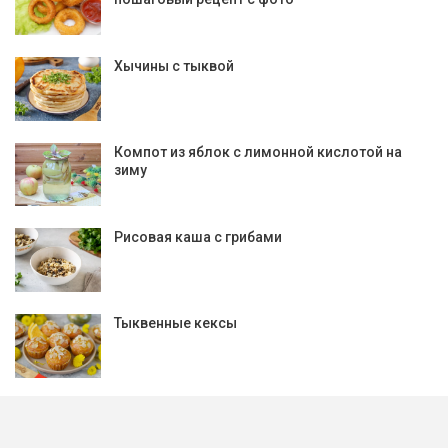
Хычины с тыквой
Компот из яблок с лимонной кислотой на
зиму
Рисовая каша с грибами
Тыквенные кексы
PREV
NEXT
1 из 579