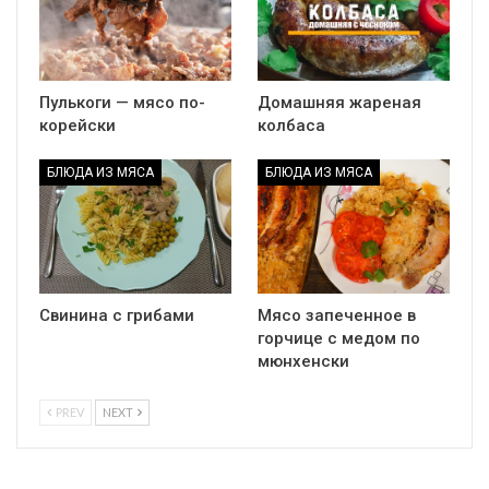
Пулькоги — мясо по-
Домашняя жареная
корейски
колбаса
БЛЮДА ИЗ МЯСА
БЛЮДА ИЗ МЯСА
Свинина с грибами
Мясо запеченное в
горчице с медом по
мюнхенски
PREV
NEXT