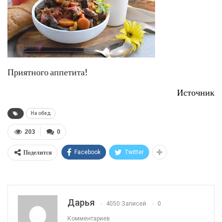
Приятного аппетита!
Источник
На обед
203
0
Поделится
Facebook
Twitter
Дарья
4050 Записей
0
Комментариев