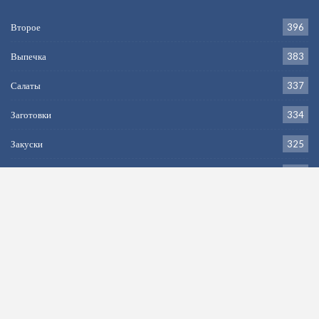
Второе
396
Выпечка
383
Салаты
337
Заготовки
334
Закуски
325
Напитки
264
Первое
205
Дессерт
199
Рецепт недели:
Рапаны жареные с луком