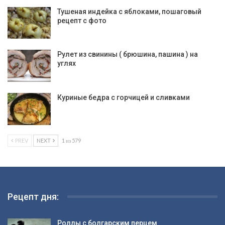
Тушеная индейка с яблоками, пошаговый
рецепт с фото
Рулет из свинины ( брюшина, пашина ) на
углях
Куриные бедра с горчицей и сливками
PREV
NEXT
1 из 579
Рецепт дня:
Роллы с болгарским перцем