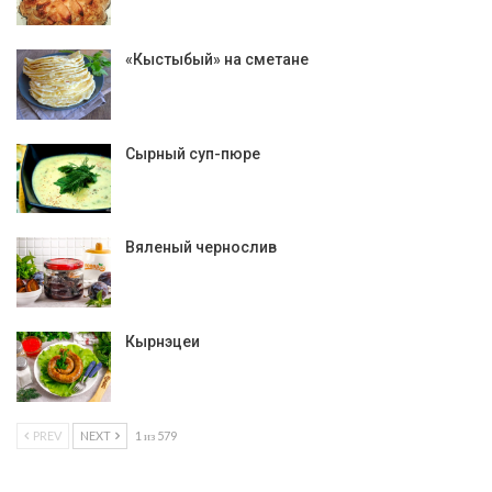
«Кыстыбый» на сметане
Сырный суп-пюре
Вяленый чернослив
Кырнэцеи
PREV
NEXT
1 из 579