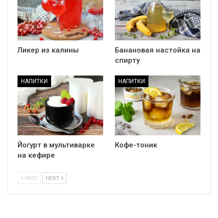
Ликер из калины
Банановая настойка на
спирту
НАПИТКИ
НАПИТКИ
Йогурт в мультиварке
Кофе-тоник
на кефире
PREV
NEXT